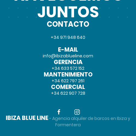
JUNTOS
CONTACTO
+34 971 948 640
E-MAIL
info@ibizablueline.com
GERENCIA
+34 633 572 152
MANTENIMIENTO
+34 622 797 261
COMERCIAL
+34 622 907 728
IBIZA BLUE LINE
- Agencia alquiler de barcos en Ibiza y
Formentera